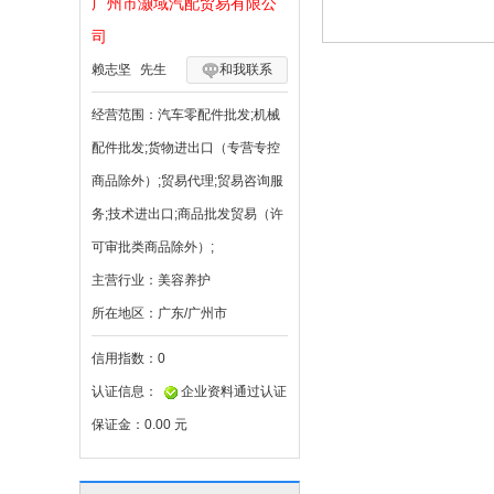
广州市灏域汽配贸易有限公
司
赖志坚
先生
和我联系
经营范围：
汽车零配件批发;机械
配件批发;货物进出口（专营专控
商品除外）;贸易代理;贸易咨询服
务;技术进出口;商品批发贸易（许
可审批类商品除外）;
主营行业：
美容养护
所在地区：
广东/广州市
信用指数：
0
认证信息：
企业资料通过认证
保证金：
0.00 元