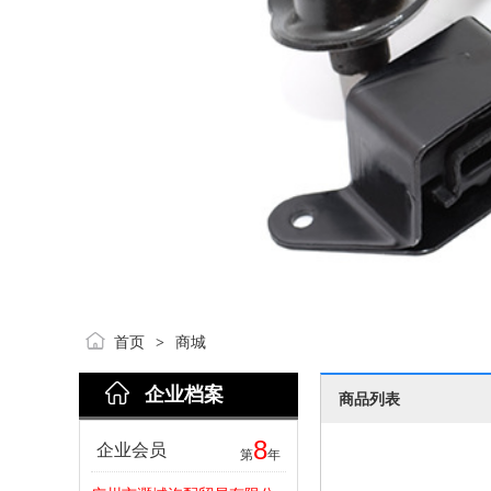
首页
商城
>
企业档案
商品列表
8
企业会员
第
年