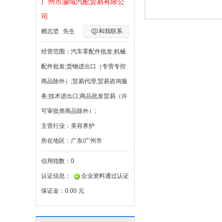
广州市灏域汽配贸易有限公
司
赖志坚
先生
和我联系
经营范围：
汽车零配件批发;机械
配件批发;货物进出口（专营专控
商品除外）;贸易代理;贸易咨询服
务;技术进出口;商品批发贸易（许
可审批类商品除外）;
主营行业：
美容养护
所在地区：
广东/广州市
信用指数：
0
认证信息：
企业资料通过认证
保证金：
0.00 元