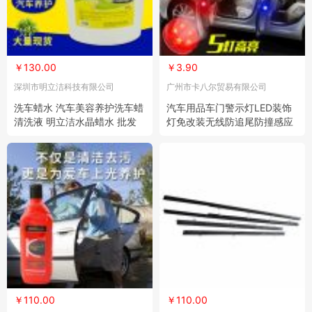
￥130.00
￥3.90
深圳市明立洁科技有限公司
广州市卡八尔贸易有限公司
洗车蜡水 汽车美容养护洗车蜡
汽车用品车门警示灯LED装饰
清洗液 明立洁水晶蜡水 批发
灯免改装无线防追尾防撞感应
灯 夜视灯
￥110.00
￥110.00