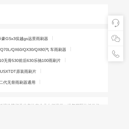
帝豪GSx3缤越gs远景雨刷器
0L/QX60/QX30/QX80汽 车雨刷器
310无骨530前后630乐驰100雨刷片
LUSXTDT原装雨刷片
二代无骨雨刷器通用
板报价等相关信息均有企业自行提供，排气管隔热板价格
产品质量。如排气管隔热板报价过低，可能为虚假信息，