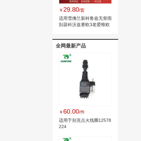
29.80
￥
/套
适用雪佛兰新科鲁兹无骨雨
刮器科沃兹赛欧3老爱唯欧
迈锐宝xl 雨刷
全网最新产品
60.00
￥
/件
适用于别克点火线圈12578
224