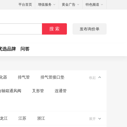
平台首页
增值服务
黄金广告
特色频道
搜 索
发布询价单
优选品牌
问答
化器
排气管
排气管接口垫
收起
曲轴箱通风阀
叉形管
连通管
龙江
江苏
浙江
展开