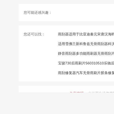
您可能还感兴趣：
您还可以找：
雨刮器适用于比亚迪秦元宋唐汉海鸥
适用雪佛兰新科鲁兹无骨雨刮器科沃兹
静音雨刮器多功能雨刷器无骨雨刮
宝骏730后雨刷片560310510
雨刮修复器汽车无骨雨刷片胶条修
免责声明：
当前页为排气管
真实性、准确性
友情提醒：
建议您通过拨打
请确认排气管隔