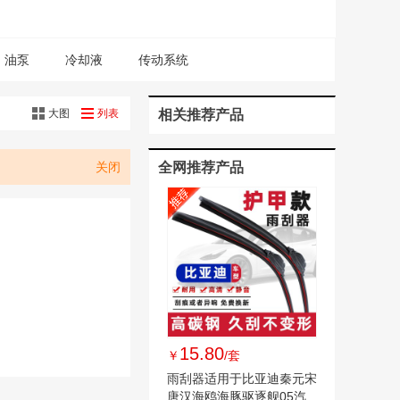
油泵
冷却液
传动系统
大图
列表
相关推荐产品
关闭
全网推荐产品
15.80
￥
/套
雨刮器适用于比亚迪秦元宋
唐汉海鸥海豚驱逐舰05汽