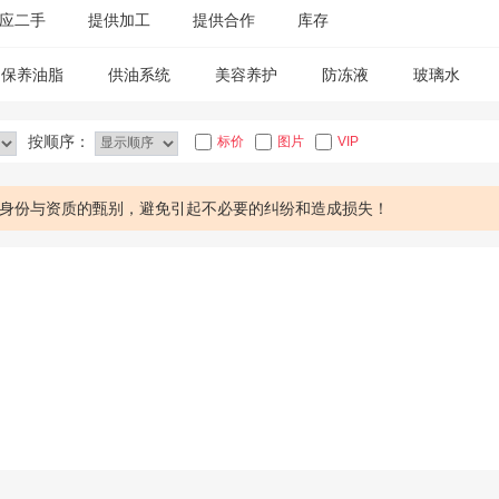
应二手
提供加工
提供合作
库存
保养油脂
供油系统
美容养护
防冻液
玻璃水
传感器
按顺序：
标价
图片
VIP
身份与资质的甄别，避免引起不必要的纠纷和造成损失！