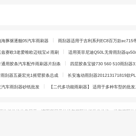
海豚驱逐舰05汽车雨刷器
雨刮器适用于吉利系列EC8百万款ec715
赛欧3老爱唯欧迈锐宝xl 雨刷
适用英菲尼迪Q50L无骨雨刮器qx50/Q7
片通用胶条汽车配件雨刷器片刮条
四层胶条宝骏730 560 510雨刮器
乐驰后雨刮器五菱宏光1摇臂胶条总成
长安逸动雨刮器201213171819款P
复汽车雨刮器砂纸批发
【二代多功能雨刷器】 适用于多种车型的批发
隔热板价格信息展示，该页所展示的排气管隔热板批发价格、排气管隔热
、合法性由店铺所有企业完全负责。车云汇对此不承担任何保证责任。
排气管隔热板厂家联系方式确认最终价格，并索要排气管隔热板样品确认
热板报价真实性，谨防上当受骗。