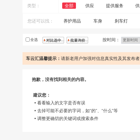
类型：
全部
供应
提供服务
供
您还可以找：
养护用品
车身
刹车灯
发动机系统
丰田
电器
按时间：
全选
车云汇温馨提示：
请新老用户加强对信息真实性及其发布者
抱歉，没有找到相关的内容。
建议您：
• 看看输入的文字是否有误
• 去掉可能不必要的字词，如“的”、“什么”等
• 调整更确切的关键词或搜索条件