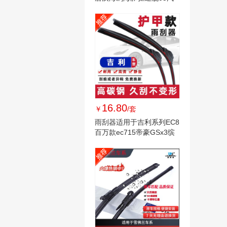
车雨刷器
16.80
￥
/套
雨刮器适用于吉利系列EC8
百万款ec715帝豪GSx3缤
越gs远景雨刷器