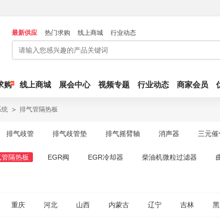
最新供应
热门求购
线上商城
行业动态
求购
线上商城
展会中心
视频专题
行业动态
商家会员
系统
>
排气管隔热板
排气歧管
排气歧管垫
排气摇臂轴
消声器
三元催
气管隔热板
EGR阀
EGR冷却器
柴油机微粒过滤器
重庆
河北
山西
内蒙古
辽宁
吉林
黑