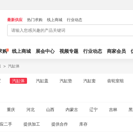
最新供应
热门求购
线上商城
行业动态
求购
线上商城
展会中心
视频专题
行业动态
商家会员
组
>
汽缸体
置
汽缸体
汽缸盖
汽缸垫
汽缸套
齿轮室组
重庆
河北
山西
内蒙古
辽宁
吉林
黑
应二手
提供加工
提供合作
库存