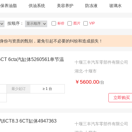
保养油脂
供油系统
美容养护
防冻液
玻璃水
传感器
按顺序：
标价
图片
VIP
身份与资质的甄别，避免引起不必要的纠纷和造成损失！
 6cta汽缸体5260561单节温
十堰三丰汽车零部件有限公司
湖北-十堰市
￥5600.00
/台
最少起订
≥ 1 台
立即购买
T8.3 6CT缸体4947363
十堰三丰汽车零部件有限公司