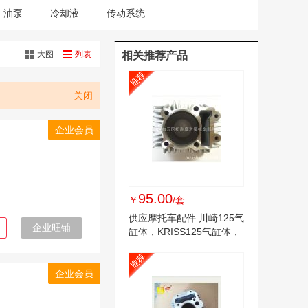
油泵
冷却液
传动系统
大图
列表
相关推荐产品
关闭
企业会员
95.00
￥
/套
供应摩托车配件 川崎125气
企业旺铺
缸体，KRISS125气缸体，
套缸
企业会员