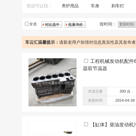
您还可以找：
养护用品
车身
刹车灯
发动机系统
丰田
电器
按时间：
全选
车云汇温馨提示：
请新老用户加强对信息真实性及其发布者
工程机械发动机配件6CT
器双节温器
供货总量
300 台
更新时间
2024-04-28
【缸体】柴油发动机汽6C