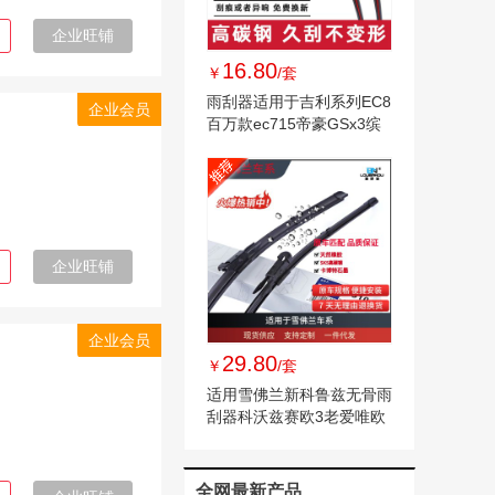
企业旺铺
16.80
￥
/套
雨刮器适用于吉利系列EC8
企业会员
百万款ec715帝豪GSx3缤
越gs远景雨刷器
企业旺铺
企业会员
29.80
￥
/套
适用雪佛兰新科鲁兹无骨雨
刮器科沃兹赛欧3老爱唯欧
迈锐宝xl 雨刷
全网最新产品