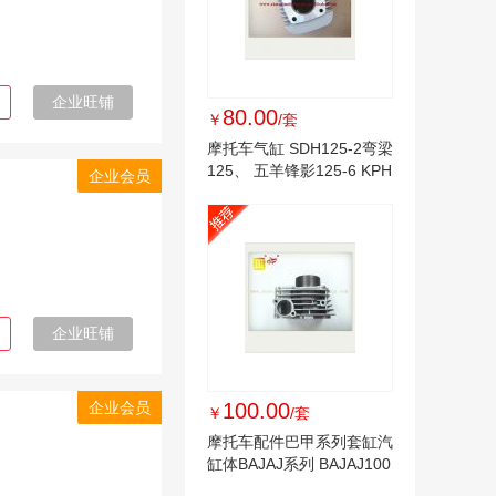
企业旺铺
80.00
￥
/套
摩托车气缸 SDH125-2弯梁
125、 五羊锋影125-6 KPH
企业会员
大阳125套缸
企业旺铺
企业会员
100.00
￥
/套
摩托车配件巴甲系列套缸汽
缸体BAJAJ系列 BAJAJ100
125 135 150