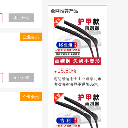
全网推荐产品
企业旺铺
企业会员
15.80
￥
/套
企业旺铺
雨刮器适用于比亚迪秦元宋
唐汉海鸥海豚驱逐舰05汽
车雨刷器
企业会员