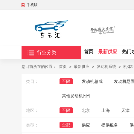
手机版
首页
最新供应
热门
行业分类
您目前所在的位置：
首页
>
最新供应
>
发动机系统
>
机体
类目：
不限
发动机总成
发动机悬
其他发动机附件
地区：
不限
北京
上海
天津
类型：
全部
供应
提供服务
供