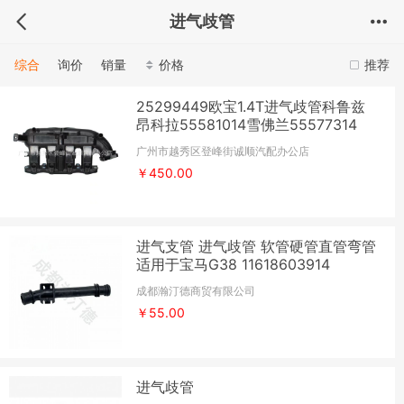
进气歧管
综合
询价
销量
价格
推荐
25299449欧宝1.4T进气歧管科鲁兹
昂科拉55581014雪佛兰55577314
广州市越秀区登峰街诚顺汽配办公店
￥450.00
进气支管 进气歧管 软管硬管直管弯管
适用于宝马G38 11618603914
成都瀚汀德商贸有限公司
￥55.00
进气歧管