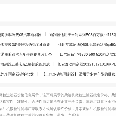
海豚驱逐舰05汽车雨刷器
雨刮器适用于吉利系列EC8百万款ec715
赛欧3老爱唯欧迈锐宝xl 雨刷
适用英菲尼迪Q50L无骨雨刮器qx50/Q7
片通用胶条汽车配件雨刷器片刮条
四层胶条宝骏730 560 510雨刮器
乐驰后雨刮器五菱宏光1摇臂胶条总成
长安逸动雨刮器201213171819款P
复汽车雨刮器砂纸批发
【二代多功能雨刷器】 适用于多种车型的批发
微粒过滤器价格信息展示，该页所展示的柴油机微粒过滤器批发价格、柴
格真实性、准确性、合法性由店铺所有企业完全负责。车云汇对此不承担
柴油机微粒过滤器厂家联系方式确认最终价格，并索要柴油机微粒过滤器
确认柴油机微粒过滤器报价真实性，谨防上当受骗。