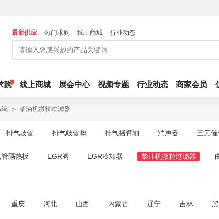
最新供应
热门求购
线上商城
行业动态
求购
线上商城
展会中心
视频专题
行业动态
商家会员
系统
>
柴油机微粒过滤器
排气歧管
排气歧管垫
排气摇臂轴
消声器
三元催
气管隔热板
EGR阀
EGR冷却器
柴油机微粒过滤器
重庆
河北
山西
内蒙古
辽宁
吉林
黑