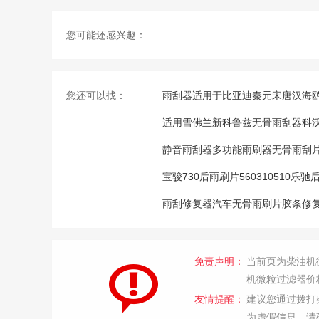
您可能还感兴趣：
您还可以找：
雨刮器适用于比亚迪秦元宋唐汉海鸥
适用雪佛兰新科鲁兹无骨雨刮器科沃兹
静音雨刮器多功能雨刷器无骨雨刮
宝骏730后雨刷片560310510
雨刮修复器汽车无骨雨刷片胶条修
免责声明：
当前页为柴油机
机微粒过滤器价
友情提醒：
建议您通过拨打
为虚假信息，请