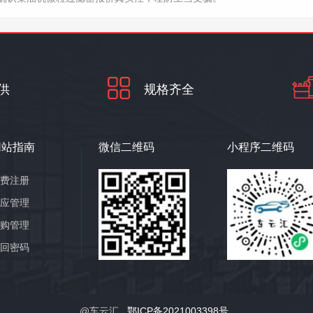
供
规格齐全
网站指南
微信二维码
小程序二维码
免费注册
供应管理
求购管理
找回密码
@车云汇
鄂ICP备2021003398号