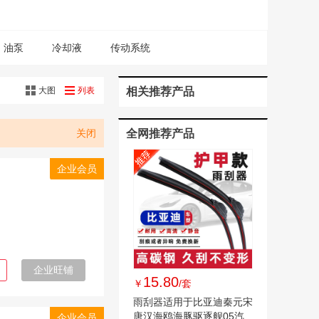
油泵
冷却液
传动系统
大图
列表
相关推荐产品
关闭
全网推荐产品
企业会员
企业旺铺
15.80
￥
/套
雨刮器适用于比亚迪秦元宋
唐汉海鸥海豚驱逐舰05汽
企业会员