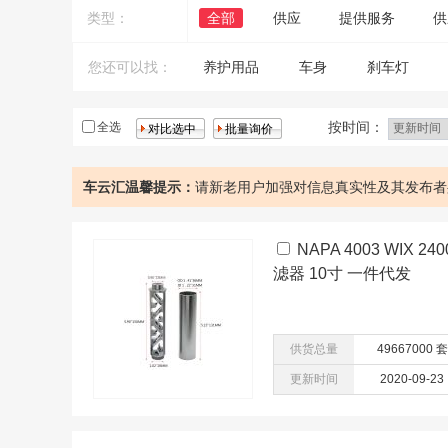
类型：
全部
供应
提供服务
供
您还可以找：
养护用品
车身
刹车灯
发动机系统
丰田
电器
按时间：
全选
车云汇温馨提示：
请新老用户加强对信息真实性及其发布者
NAPA 4003 WIX 
滤器 10寸 一件代发
供货总量
49667000 套
更新时间
2020-09-23