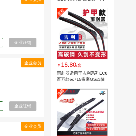
车雨刷器
企业旺铺
企业会员
16.80
￥
/套
雨刮器适用于吉利系列EC8
百万款ec715帝豪GSx3缤
越gs远景雨刷器
企业旺铺
企业会员