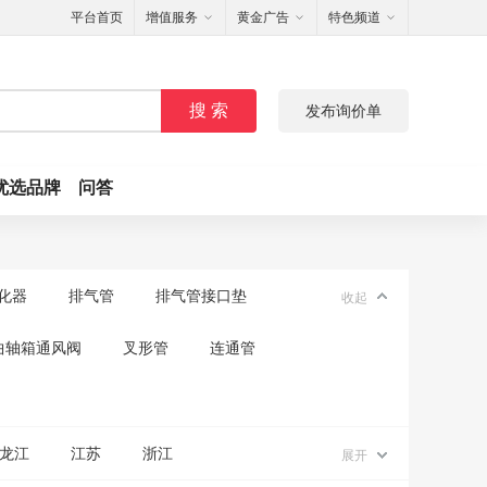
平台首页
增值服务
黄金广告
特色频道
搜 索
发布询价单
优选品牌
问答
化器
排气管
排气管接口垫
收起
曲轴箱通风阀
叉形管
连通管
龙江
江苏
浙江
展开