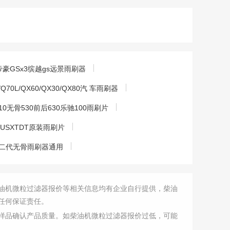
帝豪GSx3缤越gs远景雨刷器
0L/QX60/QX30/QX80汽 车雨刷器
310无骨530前后630乐驰100雨刷片
LUSXTDT原装雨刷片
二代无骨雨刷器通用
油机微粒过滤器报价等相关信息均有企业自行提供，柴油
任何保证责任。
样品确认产品质量。如柴油机微粒过滤器报价过低，可能