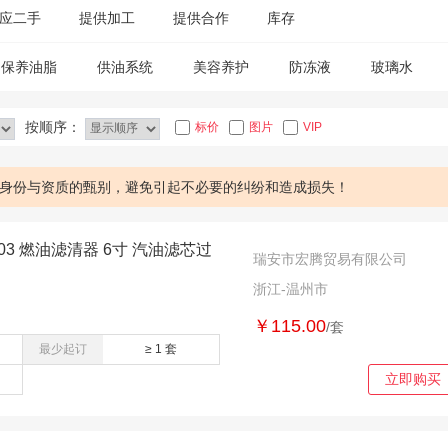
应二手
提供加工
提供合作
库存
保养油脂
供油系统
美容养护
防冻液
玻璃水
传感器
按顺序：
标价
图片
VIP
身份与资质的甄别，避免引起不必要的纠纷和造成损失！
24003 燃油滤清器 6寸 汽油滤芯过
瑞安市宏腾贸易有限公司
浙江-温州市
￥115.00
/套
最少起订
≥ 1 套
立即购买