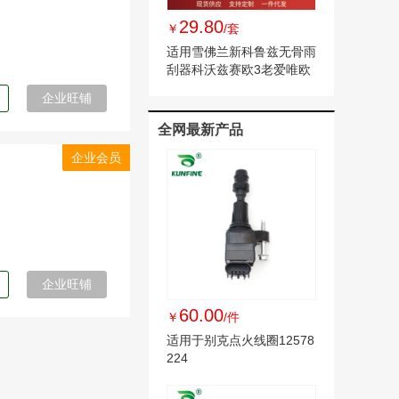
29.80
￥
/套
适用雪佛兰新科鲁兹无骨雨
刮器科沃兹赛欧3老爱唯欧
迈锐宝xl 雨刷
企业旺铺
全网最新产品
企业会员
企业旺铺
60.00
￥
/件
适用于别克点火线圈12578
224