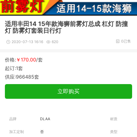
适用丰田14 15年款海狮前雾灯总成 杠灯 防撞
灯 防雾灯套装日行灯
0已售
2020-07-13 16:16
620
价格:
￥170.00
/套
起订:1套
供应:966485套
立即购买
品牌
DLAA
材质
加工定制
否
类型